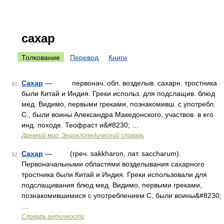
сахар
Толкование
Перевод
Книги
Сахар
— первонач. обл. возделыв. сахарн. тростника
91
были Китай и Индия. Греки использ. для подслащив. блюд
мед. Видимо, первыми греками, познакомивш. с употребл.
С., были воины Александра Македонского, участвов. в его
инд. походе. Теофраст и&#8230; …
Древний мир. Энциклопедический словарь
Сахар
— (греч. sakkharon, лат. saccharum).
92
Первоначальными областями возделывания сахарного
тростника были Китай и Индия. Греки использовали для
подслащивания блюд мед. Видимо, первыми греками,
познакомившимися с употреблением С, были воины&#8230;
…
Словарь античности