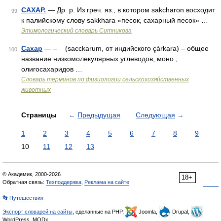
САХАР.
— Др. р. Из греч. яз., в котором sakcharon восходит
99
к палийскому слову sakkhara «песок, сахарный песок» …
Этимологический словарь Ситникова
Сахар
— – (sacckarum, от индийского çàrkara) – общее
100
название низкомолекулярных углеводов, моно ,
олигосахаридов …
Словарь терминов по физиологии сельскохозяйственных
животных
Страницы
←
Предыдущая
Следующая
→
1
2
3
4
5
6
7
8
9
10
11
12
13
© Академик, 2000-2026
18+
Обратная связь:
Техподдержка
,
Реклама на сайте
👣 Путешествия
Экспорт словарей на сайты
, сделанные на PHP,
Joomla,
Drupal,
WordPress, MODx.