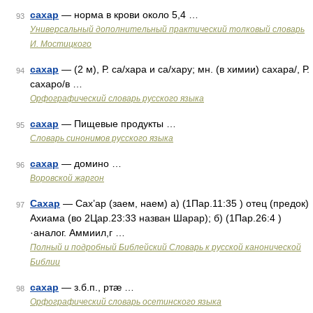
сахар
— норма в крови около 5,4 …
93
Универсальный дополнительный практический толковый словарь
И. Мостицкого
сахар
— (2 м), Р. са/хара и са/хару; мн. (в химии) сахара/, Р.
94
сахаро/в …
Орфографический словарь русского языка
сахар
— Пищевые продукты …
95
Словарь синонимов русского языка
сахар
— домино …
96
Воровской жаргон
Сахар
— Сах’ар (заем, наем) а) (1Пар.11:35 ) отец (предок)
97
Ахиама (во 2Цар.23:33 назван Шарар); б) (1Пар.26:4 )
·аналог. Аммиил,г …
Полный и подробный Библейский Словарь к русской канонической
Библии
сахар
— з.б.п., ртæ …
98
Орфографический словарь осетинского языка